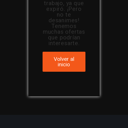
trabajo, ya que
expiró. ¡Pero
no te
desanimes!
Tenemos
muchas ofertas
que podrían
interesarte.
Volver al
inicio