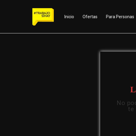
Inicio
Ofertas
Para Personas
L
No pod
te