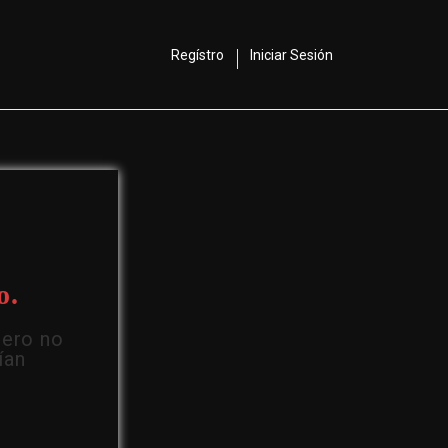
Regístro
Iniciar Sesión
o.
Pero no
ían