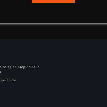
a bolsa de empleo de la
n.
ajosihay.la