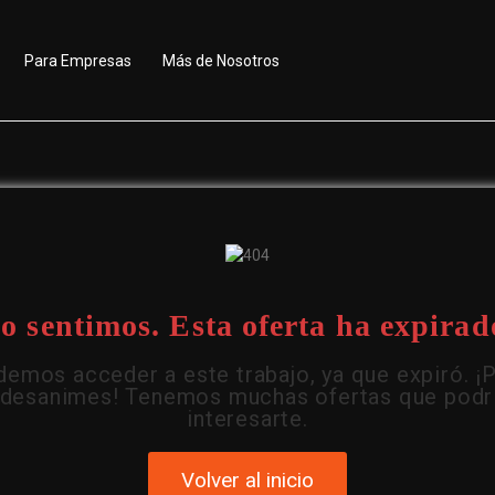
Para Empresas
Más de Nosotros
o sentimos. Esta oferta ha expirad
emos acceder a este trabajo, ya que expiró. ¡
 desanimes! Tenemos muchas ofertas que podr
interesarte.
Volver al inicio