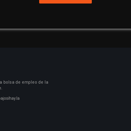
a bolsa de empleo de la
n.
ajosihay.la