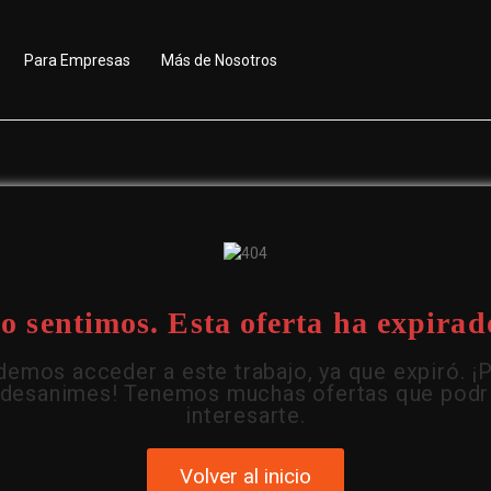
Para Empresas
Más de Nosotros
o sentimos. Esta oferta ha expirad
emos acceder a este trabajo, ya que expiró. ¡
 desanimes! Tenemos muchas ofertas que podr
interesarte.
Volver al inicio