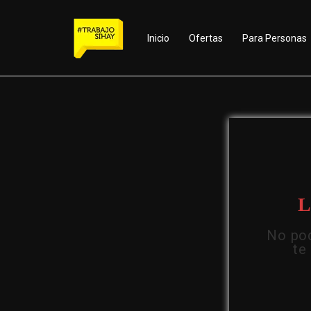
Inicio
Ofertas
Para Personas
L
No pod
te