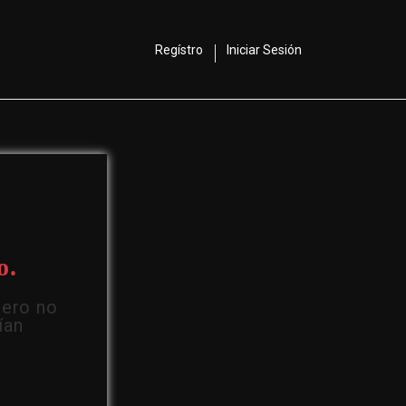
Regístro
Iniciar Sesión
o.
Pero no
ían