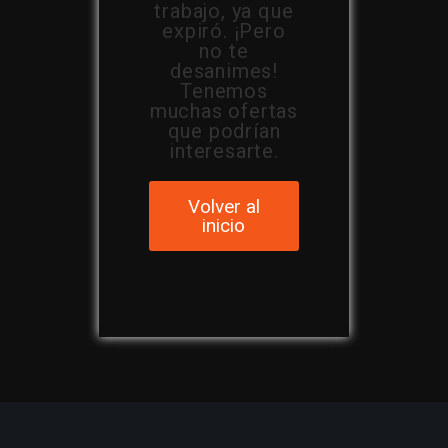
trabajo, ya que
expiró. ¡Pero
no te
desanimes!
Tenemos
muchas ofertas
que podrían
interesarte.
Volver al
inicio