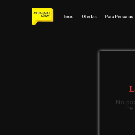
Inicio
Ofertas
Para Personas
L
No pod
te