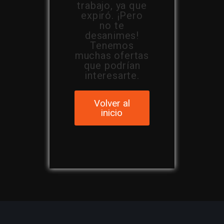
trabajo, ya que
expiró. ¡Pero
no te
desanimes!
Tenemos
muchas ofertas
que podrían
interesarte.
Volver al
inicio