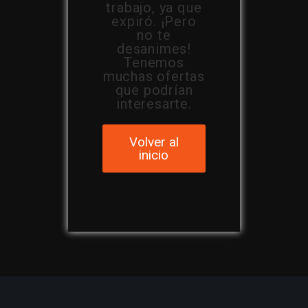
trabajo, ya que
expiró. ¡Pero
no te
desanimes!
Tenemos
muchas ofertas
que podrían
interesarte.
Volver al
inicio