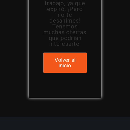
trabajo, ya que
expiró. ¡Pero
no te
desanimes!
Tenemos
muchas ofertas
que podrían
interesarte.
Volver al
inicio