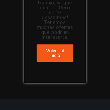
trabajo, ya que
expiró. ¡Pero
no te
desanimes!
Tenemos
muchas ofertas
que podrían
interesarte.
Volver al
inicio