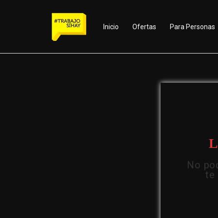
Inicio
Ofertas
Para Personas
L
No pod
te