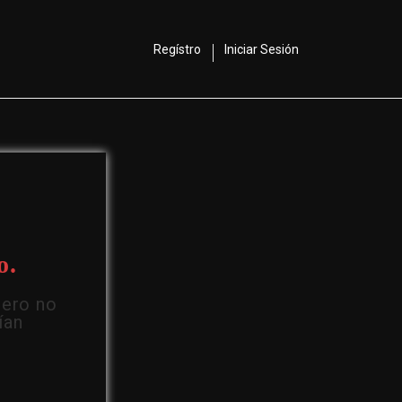
Regístro
Iniciar Sesión
o.
Pero no
ían