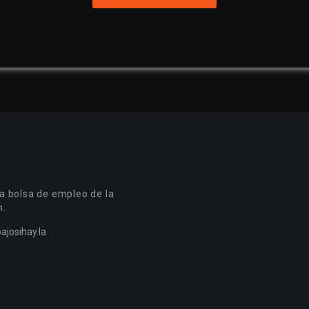
a bolsa de empleo de la
n.
ajosihay.la