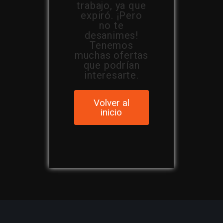
trabajo, ya que
expiró. ¡Pero
no te
desanimes!
Tenemos
muchas ofertas
que podrían
interesarte.
Volver al
inicio