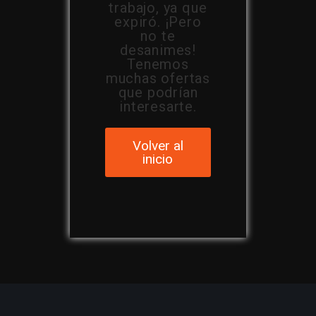
trabajo, ya que
expiró. ¡Pero
no te
desanimes!
Tenemos
muchas ofertas
que podrían
interesarte.
Volver al
inicio