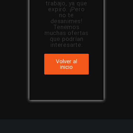
trabajo, ya que
expiró. ¡Pero
no te
desanimes!
Tenemos
muchas ofertas
que podrían
interesarte.
Volver al
inicio