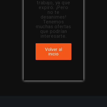
trabajo, ya que
expiró. ¡Pero
no te
desanimes!
Tenemos
muchas ofertas
que podrían
interesarte.
Volver al
inicio