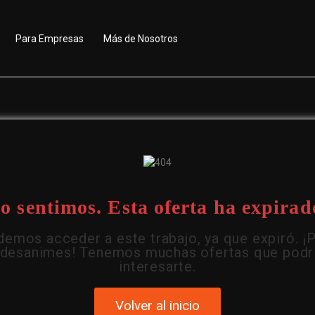
Para Empresas
Más de Nosotros
o sentimos. Esta oferta ha expirad
emos acceder a este trabajo, ya que expiró. ¡
 desanimes! Tenemos muchas ofertas que podr
interesarte.
Volver al inicio