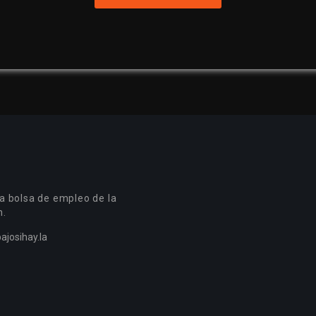
a bolsa de empleo de la
n.
ajosihay.la