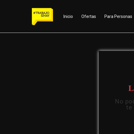
Inicio
Ofertas
Para Personas
L
No pod
te