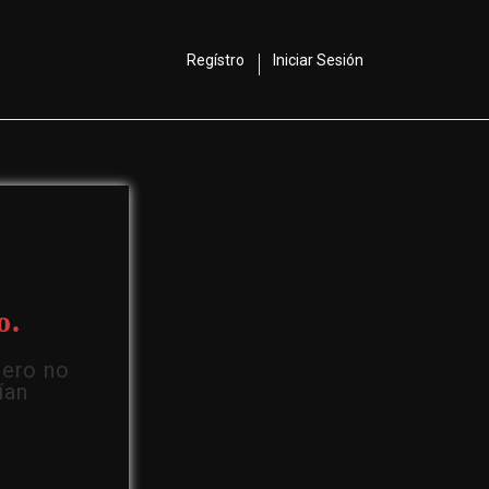
Regístro
Iniciar Sesión
o.
Pero no
ían