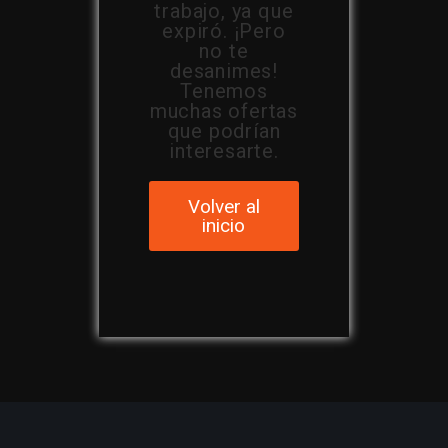
trabajo, ya que
expiró. ¡Pero
no te
desanimes!
Tenemos
muchas ofertas
que podrían
interesarte.
Volver al
inicio