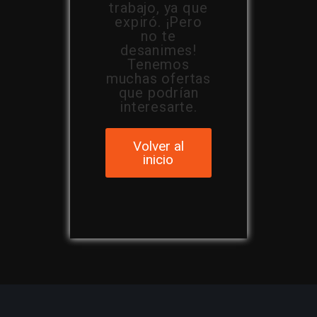
trabajo, ya que
expiró. ¡Pero
no te
desanimes!
Tenemos
muchas ofertas
que podrían
interesarte.
Volver al
inicio