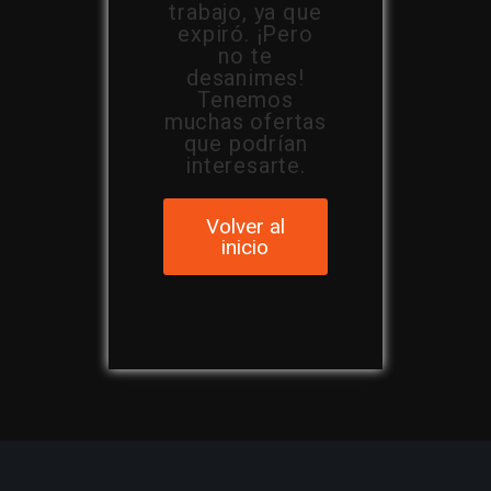
trabajo, ya que
expiró. ¡Pero
no te
desanimes!
Tenemos
muchas ofertas
que podrían
interesarte.
Volver al
inicio