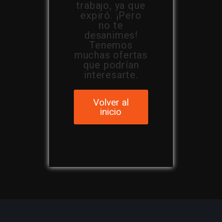
trabajo, ya que
expiró. ¡Pero
no te
desanimes!
Tenemos
muchas ofertas
que podrían
interesarte.
Volver al
inicio