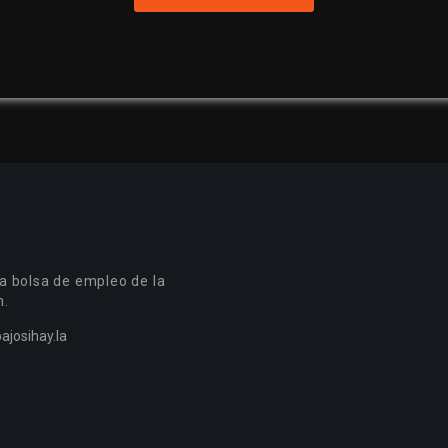
a bolsa de empleo de la
n.
ajosihay.la