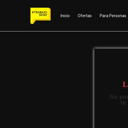
Inicio
Ofertas
Para Personas
L
No pod
te