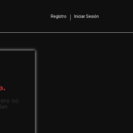
Regístro
Iniciar Sesión
o.
Pero no
ían