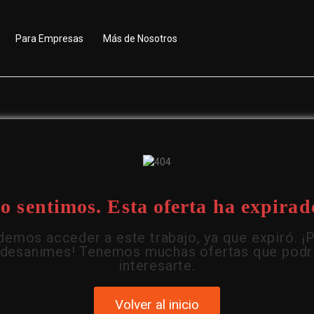
Para Empresas
Más de Nosotros
o sentimos. Esta oferta ha expirad
emos acceder a este trabajo, ya que expiró. ¡
 desanimes! Tenemos muchas ofertas que podr
interesarte.
Volver al inicio