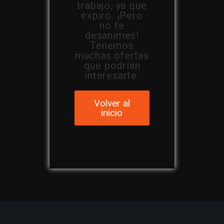
trabajo, ya que
expiró. ¡Pero
no te
desanimes!
Tenemos
muchas ofertas
que podrían
interesarte.
Volver al
inicio