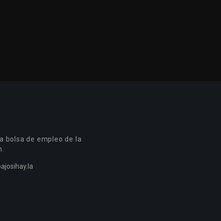
a bolsa de empleo de la
n.
ajosihay.la