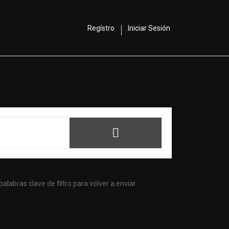
Regístro
Iniciar Sesión
alabras clave de filtro para volver a enviar