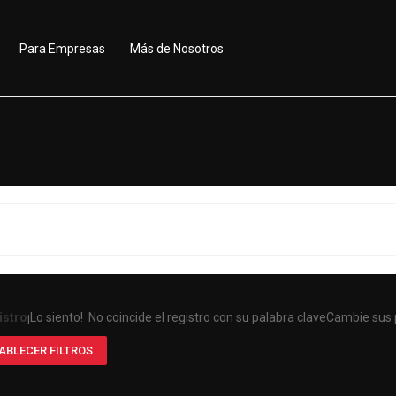
Para Empresas
Más de Nosotros
istro
¡Lo siento! No coincide el registro con su palabra clave
Cambie sus p
ABLECER FILTROS