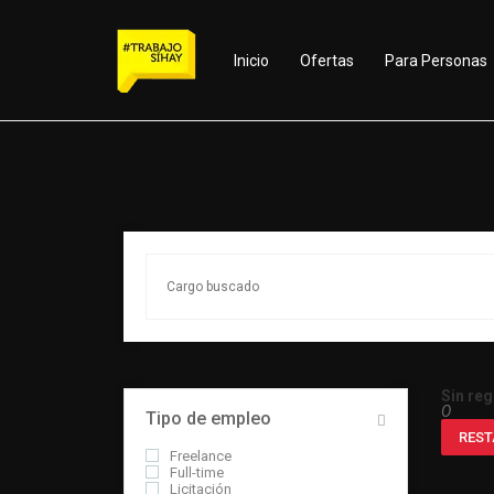
Inicio
Ofertas
Para Personas
Sin reg
O
Tipo de empleo
REST
Freelance
Full-time
Licitación