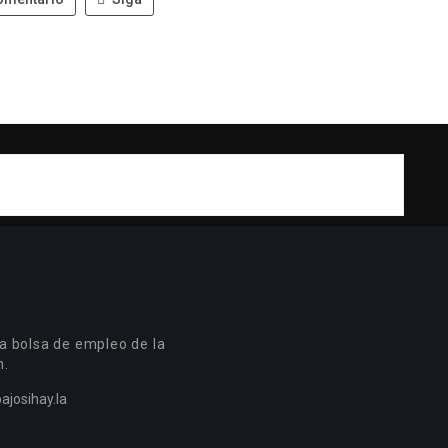
a bolsa de empleo de la
n.
ajosihay.la