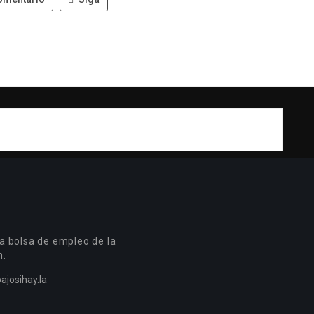
a bolsa de empleo de la
n.
ajosihay.la