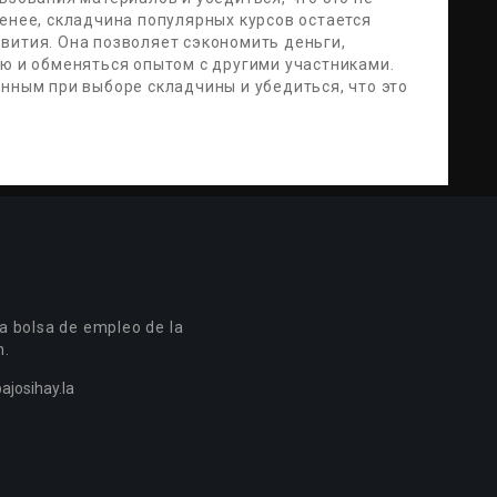
енее, складчина популярных курсов остается
вития. Она позволяет сэкономить деньги,
ию и обменяться опытом с другими участниками.
нным при выборе складчины и убедиться, что это
a bolsa de empleo de la
n.
ajosihay.la