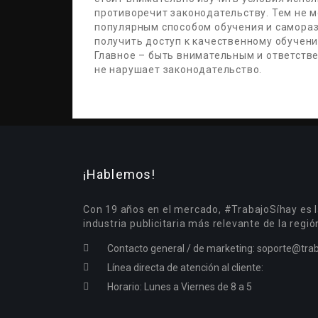
противоречит законодательству. Тем не м
популярным способом обучения и самораз
получить доступ к качественному обучен
Главное – быть внимательным и ответстве
не нарушает законодательство.
¡Hablemos!
Con 19 años en el mercado, #TrabajoSíhay es l
industria publicitaria más relevante de la regió
Contacto general / de marketing:
soporte@trab
Línea directa de atención al cliente:
Horario: Lunes a Viernes de 8 a 5