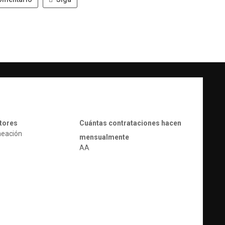
tores
Cuántas contrataciones hacen
neación
mensualmente
AA