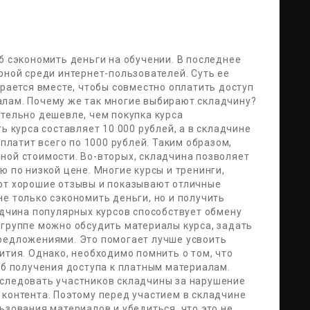
б сэкономить деньги на обучении. В последнее
рной среди интернет-пользователей. Суть ее
ирается вместе, чтобы совместно оплатить доступ
лам. Почему же так многие выбирают складчину?
тельно дешевле, чем покупка курса
ь курса составляет 10 000 рублей, а в складчине
аплатит всего по 1000 рублей. Таким образом,
ной стоимости. Во-вторых, складчина позволяет
ю по низкой цене. Многие курсы и тренинги,
ют хорошие отзывы и показывают отличные
е только сэкономить деньги, но и получить
адчина популярных курсов способствует обмену
 группе можно обсудить материалы курса, задать
редложениями. Это помогает лучше усвоить
ития. Однако, необходимо помнить о том, что
об получения доступа к платным материалам.
следовать участников складчины за нарушение
 контента. Поэтому перед участием в складчине
ьзования материалов и убедиться, что это не