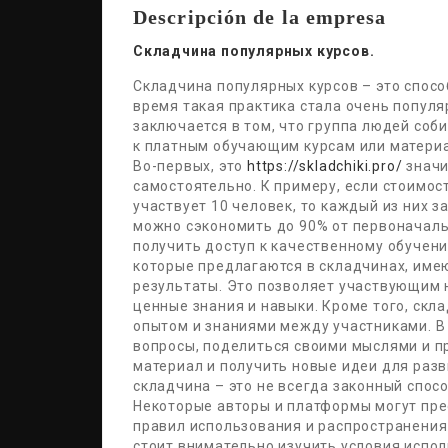
Descripción de la empresa
Складчина популярных курсов.
Складчина популярных курсов – это спосо
время такая практика стала очень популя
заключается в том, что группа людей соб
к платным обучающим курсам или материа
Во-первых, это
https://skladchiki.pro/
значи
самостоятельно. К примеру, если стоимост
участвует 10 человек, то каждый из них з
можно сэкономить до 90% от первоначаль
получить доступ к качественному обучени
которые предлагаются в складчинах, име
результаты. Это позволяет участвующим н
ценные знания и навыки. Кроме того, скл
опытом и знаниями между участниками. В
вопросы, поделиться своими мыслями и п
материал и получить новые идеи для разв
складчина – это не всегда законный спос
Некоторые авторы и платформы могут пре
правил использования и распространения
стоит внимательно изучить условия испол