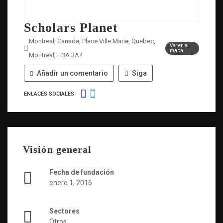
Scholars Planet
Montreal, Canada, Place Ville Marie, Quebec,
Ver en el
mapa
Montreal, H3A 3A4
Añadir un comentario
Siga
ENLACES SOCIALES:
Visión general
Fecha de fundación
enero 1, 2016
Sectores
Otros