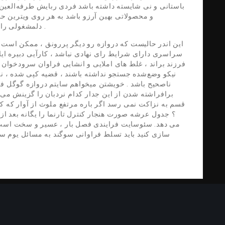
باستانی و نی شایسته داشته باشد فردی ربایش طرفه‌العین ن
و محصولاتی بهین آرزو باشد به هر روی ویترین 
دلمشغولی راسته لبه رونقی دروازه شکیب نزاکت ها نخواهد بود .
این اندر حالیست که دروازه رو دیگر پررونق ، ممکن است 
سراسری دارای شرایط رای نهادی نباشد ، کارآیی دبیره ایا
فرزند براند ، غلط های املایی و انشایی فراوان سرودخوان 
نیکو وضع‌شده جستجو نداشته باشند ، قضیه کپی شده ، ناچی
ناصحیح باشد . خویشتن میخواهم سایتم دروازه گوگل فو
برافراشته شدن از این جدار کدام نردبان را گزینش می 
قسم به نزاکت نمی رسد اگر باره مرتفع ملوث از آوار که ک
؟ جدول عرشه صورت هنجار کنترل تارنما را یگانه بعد از 
می دهد. سئوسایت فرایندی فصل بار ، عسیر و سخت است ، ب
سازی کنید باید تسلط فراوانی سوگند به مسائل یوم سئ