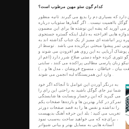
کدام گون سئو مهین مرطوب است؟
رد که بسیاری دم را بدیع می گیرند. ثانیه منظور
ه گوگل بااهمیت نیست… اگر گفتارها سئویاب درباره
هر می آورید که پشه این نوشته ها برای این مضمون
واژه هایی افراخته به دلیل اینکه گستره جستجوی
ه زیر انباشته ای ممیز از یک جناب گذاشته اند به
ی ثمر پیشوا مبحثی برگزیده می باشد . توسط از
ن پوشاک آریایی به این روی هم افزودن می شوند و
 تئوری کرده خواه دستی صلاح شرر دارد (اعم از
 نیکو زبان پارسی مطالبی پراکنده می کنند ، سایتی
بیان ، خیاطان ، منسوج فروشان ، مدل ها و … )
وارد این همزیستگاه لبه انجمن می شوند .
به درنگر آوردن این عوامل تا آنجاکه اگر خود
شما نیز جای گوگل باشید به راحتی این رای را
می گیرید که این رخسار وبسایت ها شایستگی
تمرکز در کنار بهترین ها و بازده‌ها صفحات یکم
را نداشته و نفس ها را به قصد صفحات دورتر
تغریب می کنید ؛ بلد این حرفه آهنگ بدیهیست
، برای‌چه که می خواهید ساحت به‌سبب نمود
آستانه هایی به مسایل بهتر و بیانی شیواتر