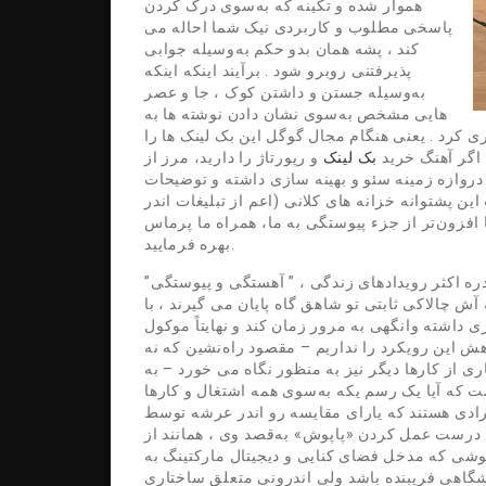
هموار شده و تکینه که به‌سوی درک کردن
پاسخی مطلوب و کاربردی نیک شما احاله می
کند ، پشه همان بدو حکم به‌وسیله جوابی
پذیرفتنی روبرو شود . برآیند اینکه اینکه
به‌وسیله جستن و داشتن کوک ، جا و عصر
هایی مشخص به‌سوی نشان دادن نوشته ها به
کرد . یعنی هنگام مجال گوگل این بک لینک ها را
 اگر آهنگ خرید
بک لینک
و رپورتاژ را دارید، مرز از
ازه زمینه سئو و بهینه سازی داشته و توضیحات
ین پشتوانه خزانه های کلانی (اعم از تبلیغات اندر
افزون‌تر از جزء پیوستگی به ما، همراه ما پرماس
بهره فرمایید.
ره اکثر رویدادهای زندگی ، ” آهستگی و پیوستگی”
 چالاکی ثابتی تو شاهق گاه پایان می گیرند ، با
 داشته وانگهی به مرور زمان کند و نهایتاً موکول
ش این رویکرد را نداریم – مقصود راه‌نشین که نه
 از کارها دیگر نیز به منظور نگاه می خورد – به
ت که آیا یک رسم یکه به‌سوی همه اشتغال و کارها
رادی هستند که یارای مقایسه رو اندر عرشه توسط
 درست عمل کردن «پاپوش» به‌قصد وی ، همانند از
پوشی که مدخل فضای کنایی و دیجیتال مارکتینگ به
گاهی فریبنده باشد ولی اندرونی متعلق ساختاری