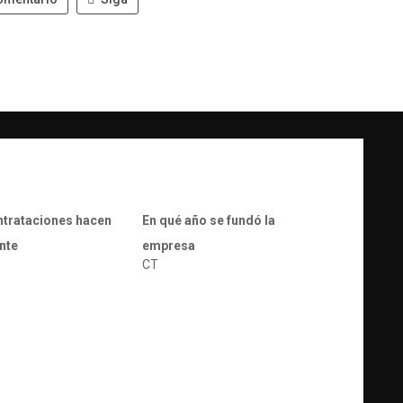
ntrataciones hacen
En qué año se fundó la
nte
empresa
CT