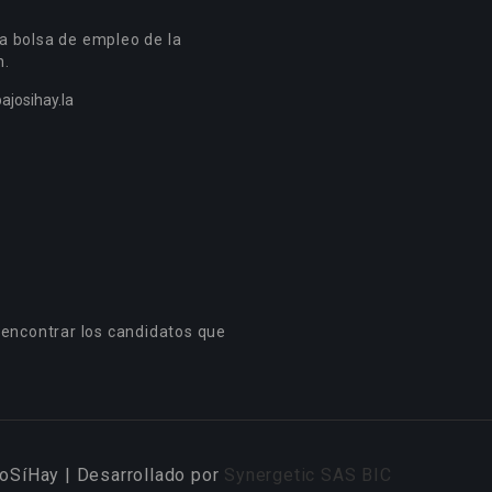
a bolsa de empleo de la
n.
ajosihay.la
 encontrar los candidatos que
oSíHay | Desarrollado por
Synergetic SAS BIC