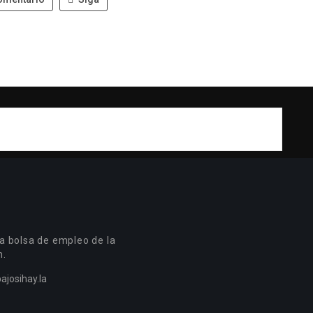
a bolsa de empleo de la
n.
ajosihay.la