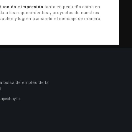
ducción e impresión
tanto en pequeño como en
da a los requerimientos y proyectos de nuestros
mpacten y logren transmitir el mensaje de manera
a bolsa de empleo de la
n.
ajosihay.la