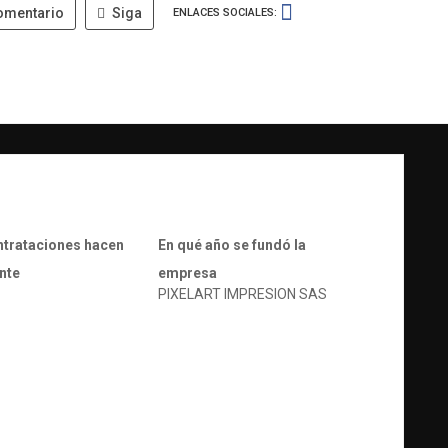
omentario
Siga
ENLACES SOCIALES:
ntrataciones hacen
En qué año se fundó la
nte
empresa
PIXELART IMPRESION SAS