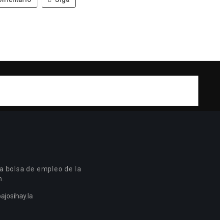
a bolsa de empleo de la
n.
ajosihay.la