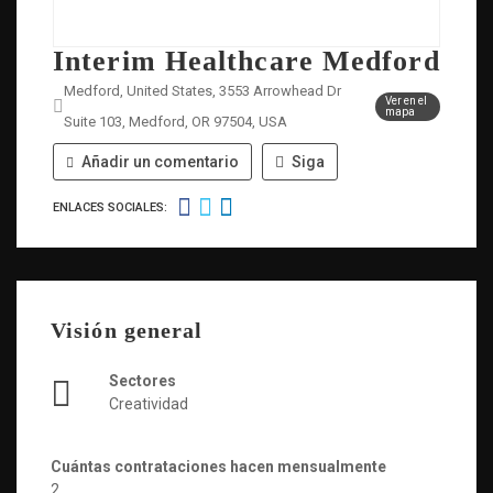
Interim Healthcare Medford
Medford, United States, 3553 Arrowhead Dr
Ver en el
mapa
Suite 103, Medford, OR 97504, USA
Añadir un comentario
Siga
ENLACES SOCIALES:
Visión general
Sectores
Creatividad
Cuántas contrataciones hacen mensualmente
2