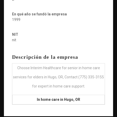
En qué año se fundó la empresa
1999
NIT
nit
Descripción de la empresa
Choose Interim Healthcare for senior in home care
services for elders in Hugo, OR, Contact (775) 335-3155
for expert in home care support.
In home care in Hugo, OR