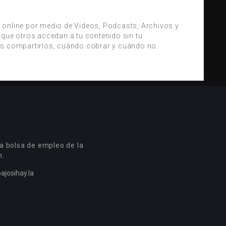
 online por medio de Videos, Podcasts, Archivos y
 que otros accedan a tu contenido sin tu
es compartirlos, cuándo cobrar y cuándo no.
a bolsa de empleo de la
n.
ajosihay.la