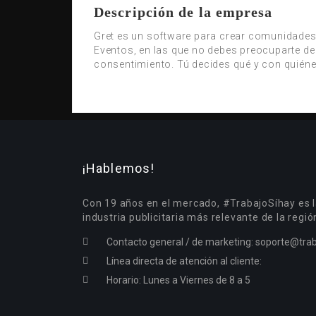
Descripción de la empresa
Gret es un software para crear comunidades
Eventos, en las que no debes preocuparte de
consentimiento. Tú decides qué y con quién
¡Hablemos!
Con 19 años en el mercado, #TrabajoSíhay es l
industria publicitaria más relevante de la regió
Contacto general / de marketing:
soporte@trab
Línea directa de atención al cliente:
Horario: Lunes a Viernes de 8 a 5