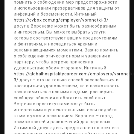
помнить о соблюдении мер предосторожности
и использовании презервативов для защиты от
инфекций и беременности. Интимный
https://cvbox.com.ng/employer/voronetki-3/
досуг в Воронеже может быть разнообразным
и интересным. Вы можете выбрать услуги,
которые соответствуют вашим предпочтениям
и фантазиям, и насладиться яркими и
запоминающимися моментами. Важно помнить
о соблюдении этических норм и уважении к
партнеру, чтобы встреча приносила
удовольствие обоим сторонам. Интимный
https://globalhospitalitycareer.com/employers/voronetki
3/
досуг – это не только способ расслабиться и
насладиться удовольствием, но и возможность
познакомиться с новыми людьми, расширить
свой круг общения и обогатить свой опыт.
Встречи с проститутками могут быть
интересными и увлекательными, если подойти
к ним с умом и осознанием. Воронеж – город
возможностей и развлечений для взрослых.
Интимный досуг здесь представлен во всех его
проявлениях, и каждый может найти что-то по