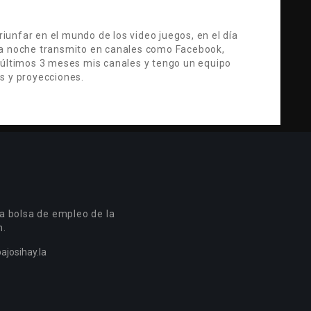
unfar en el mundo de los video juegos, en el día
la noche transmito en canales como Facebook,
 últimos 3 meses mis canales y tengo un equipo
s y proyecciones.
a bolsa de empleo de la
n.
ajosihay.la