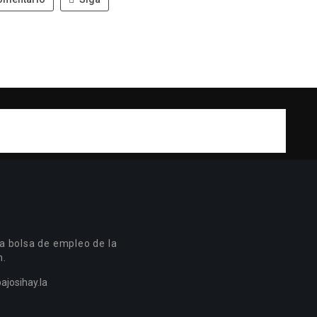
a bolsa de empleo de la
n.
ajosihay.la