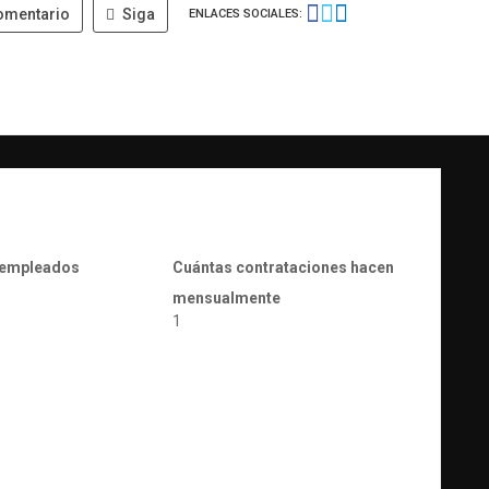
omentario
Siga
ENLACES SOCIALES:
 empleados
Cuántas contrataciones hacen
mensualmente
1