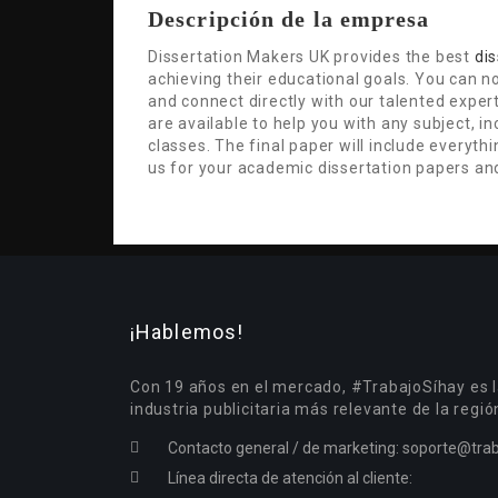
Descripción de la empresa
Dissertation Makers UK provides the best
dis
achieving their educational goals. You can 
and connect directly with our talented expe
are available to help you with any subject, i
classes. The final paper will include everyt
us for your academic dissertation papers an
¡Hablemos!
Con 19 años en el mercado, #TrabajoSíhay es l
industria publicitaria más relevante de la regió
Contacto general / de marketing:
soporte@trab
Línea directa de atención al cliente: