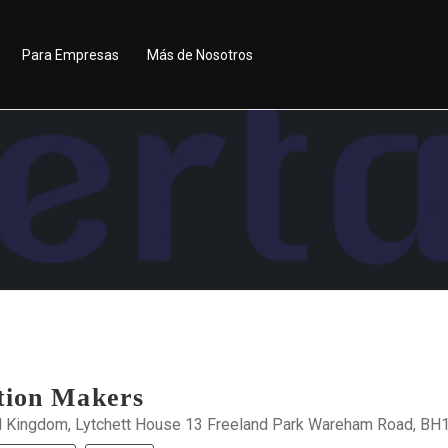
Para Empresas
Más de Nosotros
tion Makers
d Kingdom, Lytchett House 13 Freeland Park Wareham Road, BH