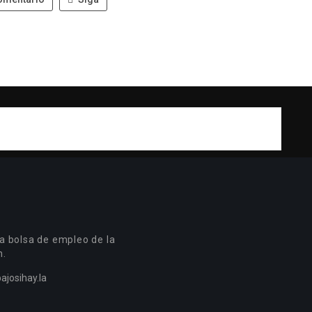
a bolsa de empleo de la
n.
ajosihay.la