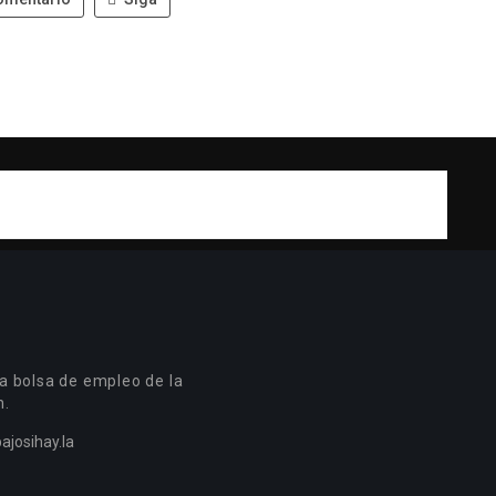
a bolsa de empleo de la
n.
ajosihay.la