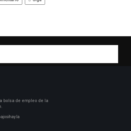
a bolsa de empleo de la
n.
ajosihay.la