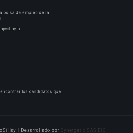
a bolsa de empleo de la
n.
ajosihay.la
 encontrar los candidatos que
oSíHay | Desarrollado por
Synergetic SAS BIC