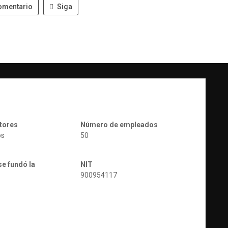
omentario
Siga
tores
Número de empleados
os
50
se fundó la
NIT
900954117