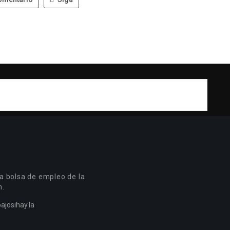
a bolsa de empleo de la
n.
ajosihay.la