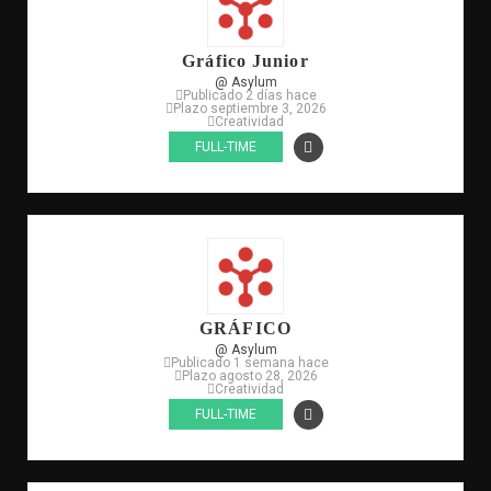
Gráfico Junior
@ Asylum
Publicado 2 días hace
Plazo septiembre 3, 2026
Creatividad
FULL-TIME
GRÁFICO
@ Asylum
Publicado 1 semana hace
Plazo agosto 28, 2026
Creatividad
FULL-TIME