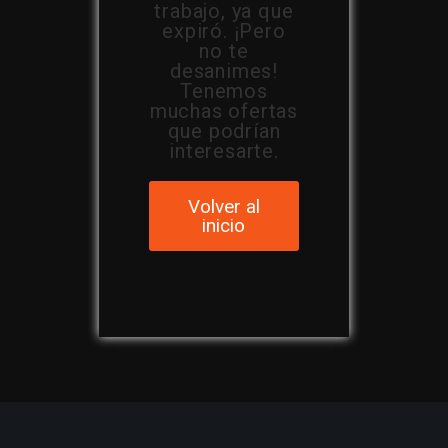
trabajo, ya que
expiró. ¡Pero
no te
desanimes!
Tenemos
muchas ofertas
que podrían
interesarte.
Volver al
inicio