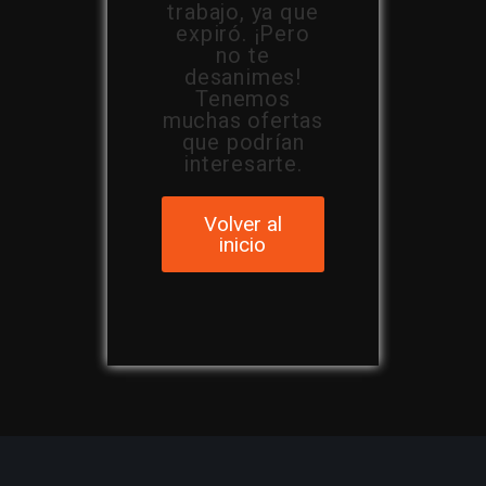
trabajo, ya que
expiró. ¡Pero
no te
desanimes!
Tenemos
muchas ofertas
que podrían
interesarte.
Volver al
inicio