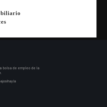
biliario
ces
a bolsa de empleo de la
n.
ajosihay.la