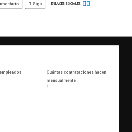
omentario
Siga
ENLACES SOCIALES:
 empleados
Cuántas contrataciones hacen
mensualmente
1